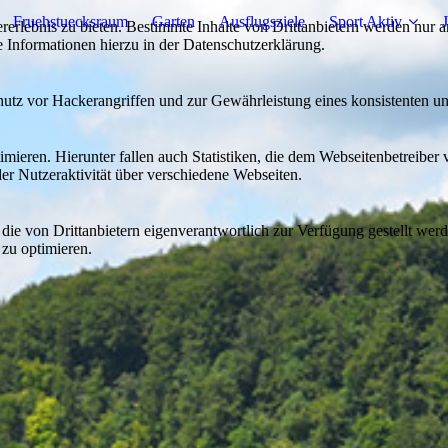
Fruehstuecksraum
Garten
Ausflugsziele
Sport Aktiv
J
lebnis zu bieten. Bestimmte Inhalte von Drittanbietern werden nur ang
e Informationen hierzu in der Datenschutzerklärung.
utz vor Hackerangriffen und zur Gewährleistung eines konsistenten un
ieren. Hierunter fallen auch Statistiken, die dem Webseitenbetreiber v
r Nutzeraktivität über verschiedene Webseiten.
 die von Drittanbietern eigenverantwortlich zur Verfügung gestellt wer
 zu optimieren.