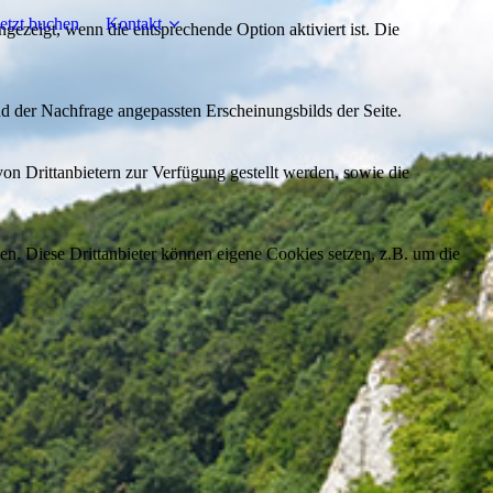
etzt buchen
Kontakt
ezeigt, wenn die entsprechende Option aktiviert ist. Die
d der Nachfrage angepassten Erscheinungsbilds der Seite.
on Drittanbietern zur Verfügung gestellt werden, sowie die
den. Diese Drittanbieter können eigene Cookies setzen, z.B. um die