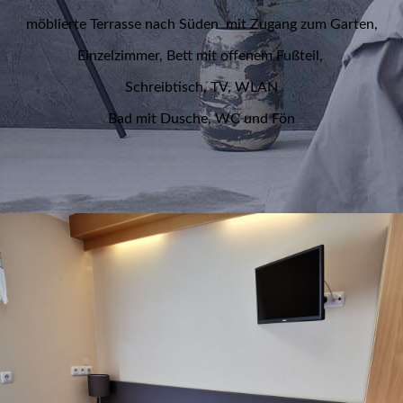
möblierte Terrasse nach Süden mit Zugang zum Garten,
Einzelzimmer, Bett mit offenem Fußteil,
Schreibtisch, TV, WLAN
Bad mit Dusche, WC und Fön