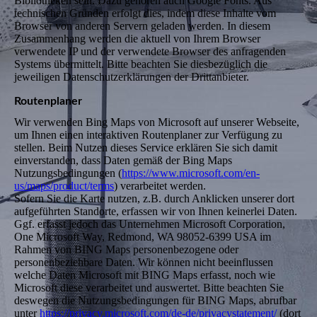
Bibliotheken sein. Dazu gehören auch Google Fonts. Aus
technischen Gründen erfolgt dies, indem diese Inhalte vom
Browser von anderen Servern geladen werden. In diesem
Zusammenhang werden die aktuell von Ihrem Browser
verwendete IP und der verwendete Browser des anfragenden
Systems übermittelt. Bitte beachten Sie diesbezüglich die
jeweiligen Datenschutzerklärungen der Drittanbieter.
Routenplaner
Wir verwenden Bing Maps von Microsoft auf unserer Webseite,
um Ihnen einen interaktiven Routenplaner zur Verfügung zu
stellen. Beim Nutzen dieses Service erklären Sie sich damit
einverstanden, dass Daten gemäß der Bing Maps
Nutzungsbedingungen (
https://www.microsoft.com/en-
us/maps/product/terms
) verarbeitet werden.
Sofern Sie die Karte nutzen, z.B. durch Anklicken unserer dort
aufgeführten Standorte, erfassen wir von Ihnen keinerlei Daten.
Ggf. erfasst jedoch das Unternehmen Microsoft Corporation,
One Microsoft Way, Redmond, WA 98052-6399 USA im
Rahmen von BING Maps personenbezogene oder
personenbeziehbare Daten. Wir können nicht beeinflussen
welche Daten Microsoft mit BING Maps erfasst, noch wie
Microsoft diese verarbeitet und auswertet. Bitte beachten Sie
deswegen die Nutzungsbedingungen für BING Maps, abrufbar
unter
https://privacy.microsoft.com/de-de/privacystatement/
(dort