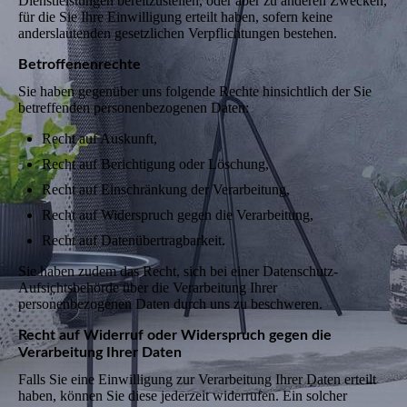
Dienstleistungen bereitzustellen, oder aber zu anderen Zwecken,
für die Sie Ihre Einwilligung erteilt haben, sofern keine
anderslautenden gesetzlichen Verpflichtungen bestehen.
Betroffenenrechte
Sie haben gegenüber uns folgende Rechte hinsichtlich der Sie
betreffenden personenbezogenen Daten:
Recht auf Auskunft,
Recht auf Berichtigung oder Löschung,
Recht auf Einschränkung der Verarbeitung,
Recht auf Widerspruch gegen die Verarbeitung,
Recht auf Datenübertragbarkeit.
Sie haben zudem das Recht, sich bei einer Datenschutz-
Aufsichtsbehörde über die Verarbeitung Ihrer
personenbezogenen Daten durch uns zu beschweren.
Recht auf Widerruf oder Widerspruch gegen die
Verarbeitung Ihrer Daten
Falls Sie eine Einwilligung zur Verarbeitung Ihrer Daten erteilt
haben, können Sie diese jederzeit widerrufen. Ein solcher