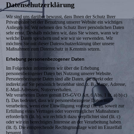
Datenschutz­erklärung
Wir sind uns darüber bewusst, dass Ihnen der Schutz Ihrer
Privatsphäre bei der Benutzung unserer Website ein wichtiges
Anliegen ist. Wir nehmen den Schutz Ihrer persönlichen Daten
sehr ernst. Deshalb möchten wir, dass Sie wissen, wann wir
welche Daten speichern und wie wir sie verwenden. Wir
möchten Sie mit dieser Datenschutzerklärung über unsere
Maßnahmen zum Datenschutz in Kenntnis setzen.
Erhebung personenbezogener Daten
Im Folgenden informieren wir über die Erhebung
personenbezogener Daten bei Nutzung unserer Website.
Personenbezogene Daten sind alle Daten, die direkt oder
indirekt auf Sie persönlich beziehbar sind, z. B. Name, Adresse,
E-Mail-Adressen, Nutzerverhalten.
Wir verarbeiten Daten gemäß DS-GVO Art. 6 Abs. 1 lit. a) b) c)
f). Das bedeutet, dass wir personenbezogene Daten nur
verarbeiten, wenn eine Einwilligung vorliegt (lit. a), soweit zur
Erfüllung eines Vertrages oder vorvertraglicher Maßnahmen
erforderlich (lit. b), wir rechtlich dazu verpflichtet sind (lit. c)
oder wir ein berechtigtes Interesse an der Verarbeitung haben
(lit. f). Die entsprechende Rechtsgrundlage wird im Einzelfall
benannt.