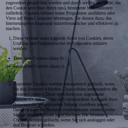
zugeordnet gespeichert werden und durch welche der Stelle, die
den Cookie setzt (hier durch uns), bestimmte Informationen
zufließen. Cookies können keine Programme ausführen oder
Viren auf Ihren Computer übertragen. Sie dienen dazu, das
Internetangebot insgesamt nutzerfreundlicher und effektiver zu
machen.
Diese Website nutzt folgende Arten von Cookies, deren
Umfang und Funktionsweise im Folgenden erläutert
werden:
Transiente Cookies (dazu b)
Persistente Cookies (dazu c).
Transiente Cookies werden automatisiert gelöscht, wenn
Sie den Browser schließen. Dazu zählen insbesondere die
Session-Cookies. Diese speichern eine sogenannte
Session-ID, mit welcher sich verschiedene Anfragen Ihres
Browsers der gemeinsamen Sitzung zuordnen lassen.
Dadurch kann Ihr Rechner wiedererkannt werden, wenn
Sie auf unsere Website zurückkehren. Die Session-
Cookies werden gelöscht, wenn Sie sich ausloggen oder
den Browser schließen.