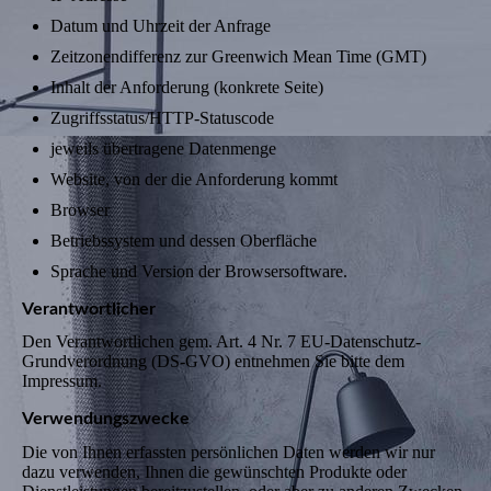
Datum und Uhrzeit der Anfrage
Zeitzonendifferenz zur Greenwich Mean Time (GMT)
Inhalt der Anforderung (konkrete Seite)
Zugriffsstatus/HTTP-Statuscode
jeweils übertragene Datenmenge
Website, von der die Anforderung kommt
Browser
Betriebssystem und dessen Oberfläche
Sprache und Version der Browsersoftware.
Verantwortlicher
Den Verantwortlichen gem. Art. 4 Nr. 7 EU-Datenschutz-
Grundverordnung (DS-GVO) entnehmen Sie bitte dem
Impressum.
Verwendungszwecke
Die von Ihnen erfassten persönlichen Daten werden wir nur
dazu verwenden, Ihnen die gewünschten Produkte oder