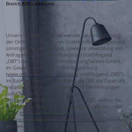
Bereich BING anklicken).
Unsere Onlinepräsenz verwendet zur Ermöglichung
der Onlinebuchungen von Unterkunftsleistungen und
sonstigen Reiseleistungen, sowie zur Abwicklung von
Anfragen das Onlinebuchungstool (nachfolgend
„OBT“) der Firma OBS OnlineBuchungService GmbH,
Im Gewerbepark D 33, 93059 Regensburg
(
www.online-buchung-service.de
, nachfolgend „OBS“).
Im Rahmen des OBT verarbeitet die OBS die Daten als
Verantwortlicher. Die Hinweise und Bestimmungen
zum Datenschutz finden Sie in der
Datenschutzerklärung der OBS zum OBT, welche Sie
jederzeit aus dem OBT heraus aufrufen können oder
unter
https://online-buchung-
service.de/datenschutzerklaerung-buchung/
einsehen
können.