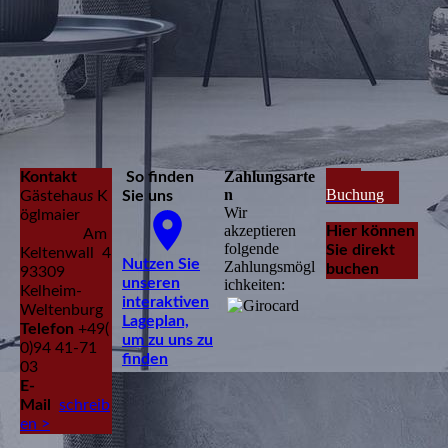
Zahlungsarte
zur
Kontakt
So finden
n
Buchung
Gästehau
s
K
Sie uns
Wir
öglmaier
akzeptieren
Hier können
Am
folgende
Sie direkt
Keltenwall 4
Nutzen Sie
Zahlungsmögl
buchen
93309
unseren
ichkeiten:
Kelheim-
interaktiven
Weltenburg
La­ge­plan,
Telefon
+49(
um zu uns zu
0)94 41-71
finden
03
E-
Mail
schreib
en >