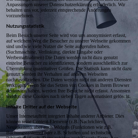
Anpassungen unserer Datenschutzerklärung erforderlich. Wir
behalten uns vor, jederzeit entsprechende Änderungen
vorzunehmen.
Nutzungsstatistik
Beim Besuch unserer Seite wird von uns anonymisiert erfasst,
auf welchem Weg die Besucher zu unserer Webseite gekommen
sind und wie viele Nutzer die Seite aufgerufen haben.
(Suchmaschine, Verlinkung, direkte Eingabe oder
Werbemaßnahmen) Die Daten werden nicht dazu genutzt
einzelne Besucher zu identifizieren, sondern ausschließlich zur
Übermittlung quantitativer Größen. Die Statistik kann nicht dazu
genutzt werden ihr Verhalten auf anderen Webseiten
nachzuvollziehen. Die Daten werden nicht mit anderen Diensten
verknüpft. Wenn Sie das Setzen von Cookies in Ihrem Browser
deaktiviert haben, werden Ihre Besuche nicht erfasst. Ansonsten
werden diese Cookies nach sieben Tagen automatisiert gelöscht.
Inhalte Dritter auf der Webseite
Unser Internetauftritt integriert Inhalte anderer Anbieter. Dies
können reine Content-Elemente (z.B. Nachrichten,
Neuigkeiten), aber auch Widgets (Funktionen wie z.B.
Buchungssysteme) oder z.B. Schriften und technische