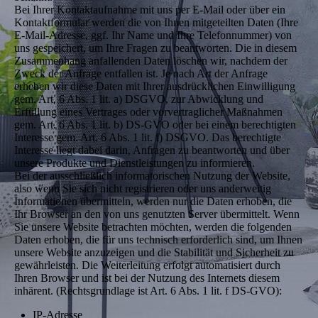
Bei Ihrer Kontaktaufnahme mit uns per E-Mail oder über ein
Kontaktformular werden die von Ihnen mitgeteilten Daten (Ihre
E-Mail-Adresse, ggf. Ihr Name und Ihre Telefonnummer) von
uns gespeichert, um Ihre Fragen zu beantworten. Die in diesem
Zusammenhang anfallenden Daten löschen wir, nachdem der
Zweck der Anfrage entfallen ist. Je nach Art der Anfrage
erheben wir diese Daten mit Ihrer ausdrücklichen Einwilligung
gem. Art. 6 Abs. 1 lit. a) DSGVO, zur Abwicklung und
Erfüllung eines Vertrages oder vorvertraglicher Maßnahmen
gem. Art. 6 Abs. 1 lit. b) DS-GVO oder bei einem berechtigten
Interesse gem. Art. 6 Abs. 1 lit. f) DSGVO. Das berechtigte
Interesse liegt dabei darin, Anfragen zu beantworten und über
unsere Produkte und Dienstleistungen zu informieren.
Bei der ausschließlich informatorischen Nutzung der Website,
also wenn Sie sich nicht registrieren oder uns anderweitig
Informationen übermitteln, werden nur die Daten erhoben, die
Ihr Browser an den von uns genutzten Server übermittelt. Wenn
Sie unsere Website betrachten möchten, werden die folgenden
Daten erhoben, die für uns technisch erforderlich sind, um Ihnen
unsere Website anzuzeigen und die Stabilität und Sicherheit zu
gewährleisten. Die Weiterleitung erfolgt automatisiert durch
Ihren Browser und ist bei der Nutzung des Internets diesem
inhärent. (Rechtsgrundlage ist Art. 6 Abs. 1 lit. f DS-GVO):
IP-Adresse