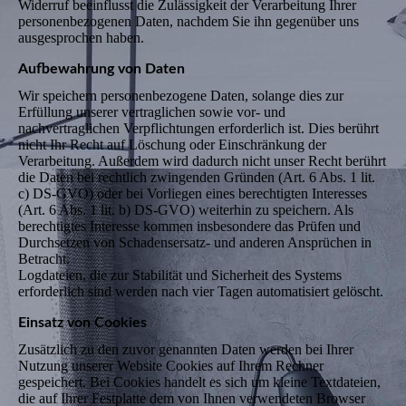
Widerruf beeinflusst die Zulässigkeit der Verarbeitung Ihrer
personenbezogenen Daten, nachdem Sie ihn gegenüber uns
ausgesprochen haben.
Aufbewahrung von Daten
Wir speichern personenbezogene Daten, solange dies zur
Erfüllung unserer vertraglichen sowie vor- und
nachvertraglichen Verpflichtungen erforderlich ist. Dies berührt
nicht Ihr Recht auf Löschung oder Einschränkung der
Verarbeitung. Außerdem wird dadurch nicht unser Recht berührt
die Daten bei rechtlich zwingenden Gründen (Art. 6 Abs. 1 lit.
c) DS-GVO) oder bei Vorliegen eines berechtigten Interesses
(Art. 6 Abs. 1 lit. b) DS-GVO) weiterhin zu speichern. Als
berechtigtes Interesse kommen insbesondere das Prüfen und
Durchsetzen von Schadensersatz- und anderen Ansprüchen in
Betracht.
Logdateien, die zur Stabilität und Sicherheit des Systems
erforderlich sind werden nach vier Tagen automatisiert gelöscht.
Einsatz von Cookies
Zusätzlich zu den zuvor genannten Daten werden bei Ihrer
Nutzung unserer Website Cookies auf Ihrem Rechner
gespeichert. Bei Cookies handelt es sich um kleine Textdateien,
die auf Ihrer Festplatte dem von Ihnen verwendeten Browser